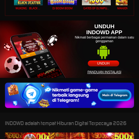
WUKONG - BLACK SCATTER
DJ BOOM BOOM
GATES OF OLYMPUS 1000
yij**72 - Withdraw
IDR 1.260,00
ber**5 - Withdraw
IDR 2.340,00
UNDUH
INDOWD APP
Veg***5 - Withdraw
IDR 530,00
Nikmati berbagai permainan dalam satu
genggaman
UNDUH
PANDUAN INSTALASI
INDOWD adalah tempat Hiburan Digital Terpecaya 2026