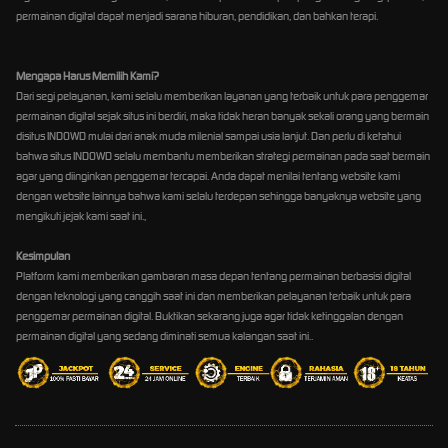
permainan digital dapat menjadi sarana hiburan, pendidikan, dan bahkan terapi.
Mengapa Harus Memilih Kami?
Dari segi pelayanan, kami selalu memberikan layanan yang terbaik untuk para penggemar
permainan digital sejak situs ini berdiri, maka tidak heran banyak sekali orang yang bermain
disitus INDOWD mulai dari anak muda milenial sampai usia lanjut. Dan perlu di ketahui
bahwa situs INDOWD selalu membantu memberikan strategi permainan pada saat bermain
agar yang diinginkan penggemar tercapai. Anda dapat menilai tentang website kami
dengan website lainnya bahwa kami selalu terdepan sehingga banyaknya website yang
mengikuti jejak kami saat ini.,
Kesimpulan
Platform kami memberikan gambaran masa depan tentang permainan berbasisi digital
dengan teknologi yang canggih saat ini dan memberikan pelayanan terbaik untuk para
penggemar permainan digital. Buktikan sekarang juga agar tidak ketinggalan dengan
permainan digital yang sedang diminati semua kalangan saat ini..