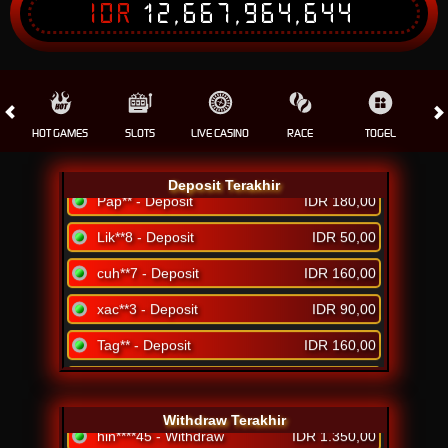
IDR
12,667,964,644
Jik**0 - Deposit
IDR 220,00
fih****0 - Deposit
IDR 210,00
HOT GAMES
SLOTS
LIVE CASINO
RACE
TOGEL
OL
Mal****8 - Deposit
IDR 140,00
Deposit Terakhir
Pap** - Deposit
IDR 180,00
Lik**8 - Deposit
IDR 50,00
cuh**7 - Deposit
IDR 160,00
xac**3 - Deposit
IDR 90,00
gah**02 - Withdraw
IDR 2.030,00
Tag** - Deposit
IDR 160,00
Wih** - Withdraw
IDR 1.090,00
dor*** - Deposit
IDR 170,00
jat***46 - Withdraw
IDR 1.520,00
Lam***89 - Deposit
IDR 200,00
Withdraw Terakhir
hin****45 - Withdraw
IDR 1.350,00
gom****44 - Deposit
IDR 30,00