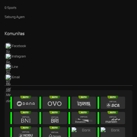
E-Sports
Sabung Ayam
Komunitas
Facebook
Instagram
Line
Email